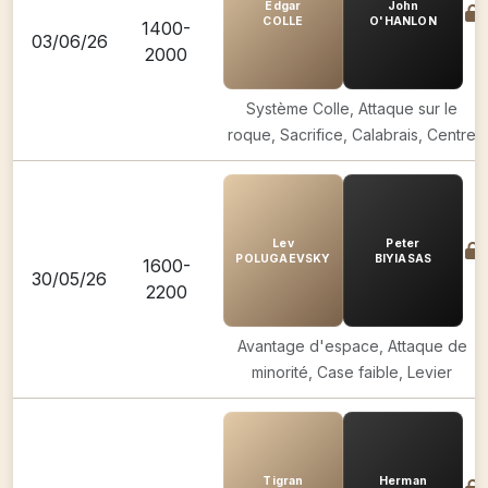
Edgar
John
COLLE
O'HANLON
1400-
03/06/26
2000
Système Colle, Attaque sur le
roque, Sacrifice, Calabrais, Centre
Lev
Peter
POLUGAEVSKY
BIYIASAS
1600-
30/05/26
2200
Avantage d'espace, Attaque de
minorité, Case faible, Levier
Tigran
Herman