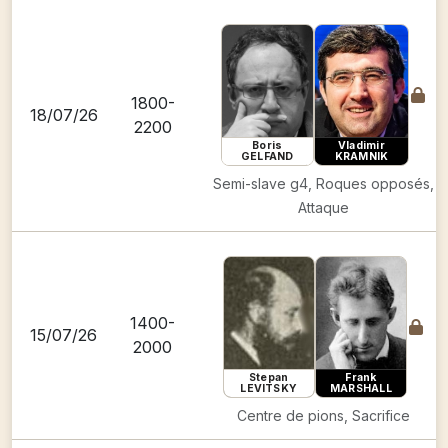
1800-
18/07/26
2200
Boris
Vladimir
GELFAND
KRAMNIK
Semi-slave g4, Roques opposés,
Attaque
1400-
15/07/26
2000
Stepan
Frank
LEVITSKY
MARSHALL
Centre de pions, Sacrifice