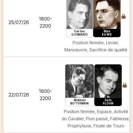
1800-
25/07/26
2200
Carlos
Max
GUIMARD
EUWE
Position fermée, Levier,
Manoeuvre, Sacrifice de qualité
1600-
22/07/26
2200
Mikhail
Salo
BOTVINNIK
FLOHR
Position fermée, Espace, Activité
du Cavalier, Pion passé, Faiblesse,
Prophylaxie, Finale de Tours