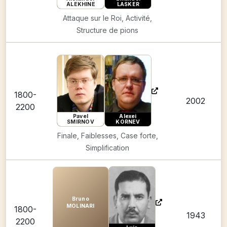
ALEKHINE
LASKER
Attaque sur le Roi, Activité,
Structure de pions
1800-
2002
2200
Pavel
Alexei
SMIRNOV
KORNEV
Finale, Faiblesses, Case forte,
Simplification
Bruno
MOLINARI
1800-
1943
2200