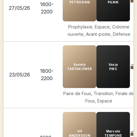
PETROSIAN
PILNIK
1600-
27/05/26
2200
Prophylaxie, Espace, Colonne
ouverte, Avant-poste, Défense
Saviely
Vasja
TARTAKOWER
PIRC
1800-
23/05/26
2200
Paire de Fous, Transition, Finale de
Fous, Espace
Ulf
Marcelo
ANDERSSON
TEMPONE