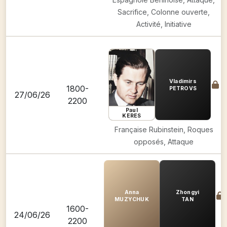
Sacrifice, Colonne ouverte,
Activité, Initiative
Vladimirs
1800-
PETROVS
27/06/26
2200
Paul
KERES
Française Rubinstein, Roques
opposés, Attaque
Anna
Zhongyi
MUZYCHUK
TAN
1600-
24/06/26
2200