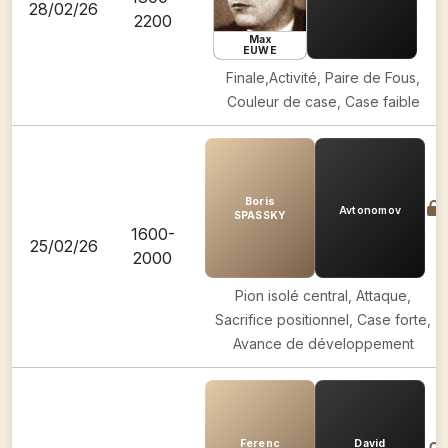
28/02/26
2200
Max
EUWE
Finale,Activité, Paire de Fous,
Couleur de case, Case faible
Boris
Avtonomov
SPASSKY
1600-
25/02/26
2000
Pion isolé central, Attaque,
Sacrifice positionnel, Case forte,
Avance de développement
Ferenc
David