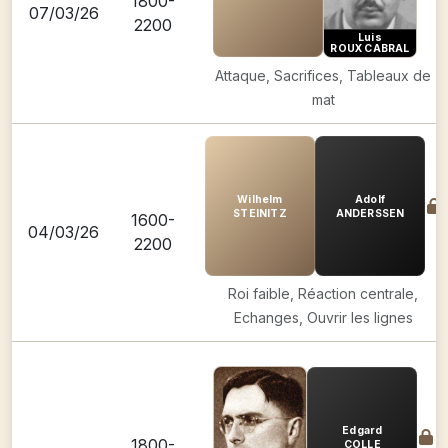
1800-
07/03/26
2200
Luis
ROUX CABRAL
Attaque, Sacrifices, Tableaux de
mat
Wilhelm
Adolf
STEINITZ
ANDERSSEN
1600-
04/03/26
2200
Roi faible, Réaction centrale,
Echanges, Ouvrir les lignes
Edgard
1800-
COLLE