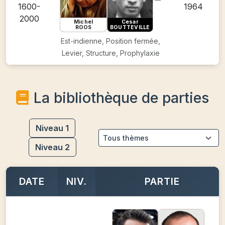
1600-
1964
2000
Michel
Cesar
ROOS
BOUTTEVILLE
Est-indienne, Position fermée,
Levier, Structure, Prophylaxie
La bibliothèque de parties
Niveau 1
Niveau 2
DATE
NIV.
PARTIE