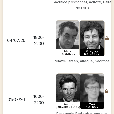
Sacrifice positionnel, Activité, Paire
de Fous
1800-
04/07/26
2200
Mark
Gregory
TAIMANOV
KAIDANOV
Nimzo-Larsen, Attaque, Sacrifice
1600-
01/07/26
2200
Rashid
Yuri
NEZHMETDINOV
KOTKOV
Espagnole Berlinoise, Attaque,