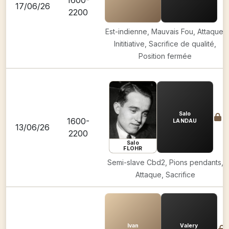
1600-
17/06/26
2200
Est-indienne, Mauvais Fou, Attaque,
Inititiative, Sacrifice de qualité,
Position fermée
Salo
1600-
LANDAU
13/06/26
2200
Salo
FLOHR
Semi-slave Cbd2, Pions pendants,
Attaque, Sacrifice
Ivan
Valery