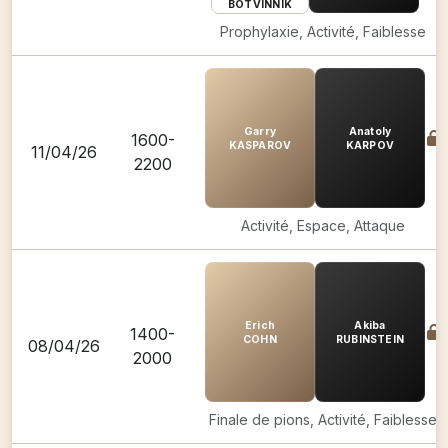
BOTVINNIK
Prophylaxie, Activité, Faiblesse
Garry
Anatoly
1600-
KASPAROV
KARPOV
11/04/26
2200
Activité, Espace, Attaque
Erich
Akiba
1400-
COHN
RUBINSTEIN
08/04/26
2000
Finale de pions, Activité, Faiblesse