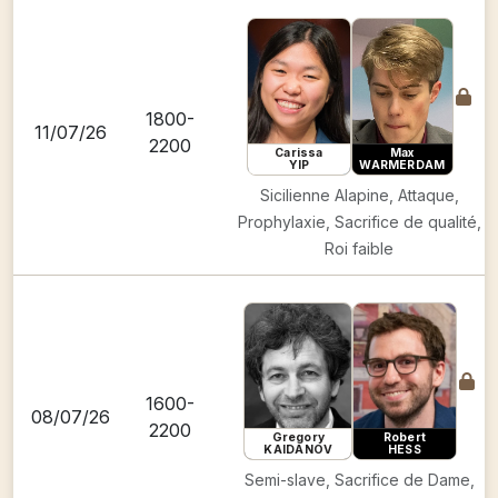
1800-
11/07/26
2200
Carissa
Max
YIP
WARMERDAM
Sicilienne Alapine, Attaque,
Prophylaxie, Sacrifice de qualité,
Roi faible
1600-
08/07/26
2200
Gregory
Robert
KAIDANOV
HESS
Semi-slave, Sacrifice de Dame,