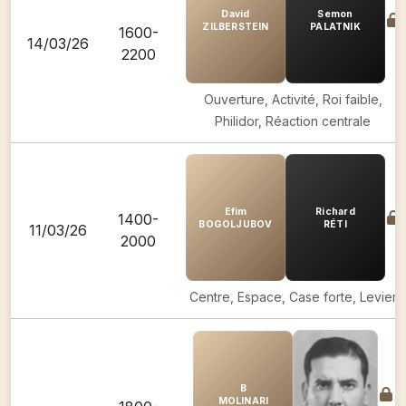
David
Semon
ZILBERSTEIN
PALATNIK
1600-
14/03/26
2200
Ouverture, Activité, Roi faible,
Philidor, Réaction centrale
Efim
Richard
1400-
BOGOLJUBOV
RÉTI
11/03/26
2000
Centre, Espace, Case forte, Levier
B
MOLINARI