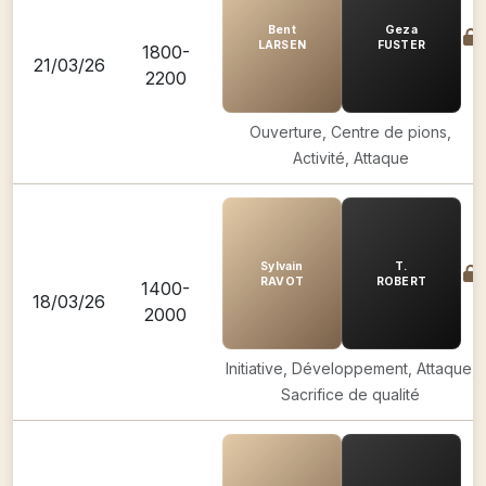
Bent
Geza
LARSEN
FUSTER
1800-
21/03/26
2200
Ouverture, Centre de pions,
Activité, Attaque
Sylvain
T.
RAVOT
ROBERT
1400-
18/03/26
2000
Initiative, Développement, Attaque,
Sacrifice de qualité