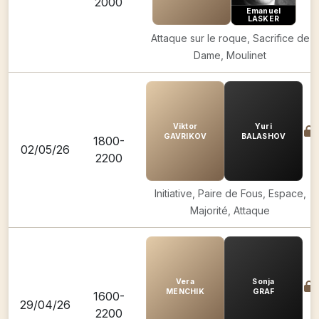
2000
Emanuel
LASKER
Attaque sur le roque, Sacrifice de
Dame, Moulinet
Viktor
Yuri
GAVRIKOV
BALASHOV
1800-
02/05/26
2200
Initiative, Paire de Fous, Espace,
Majorité, Attaque
Vera
Sonja
MENCHIK
GRAF
1600-
29/04/26
2200