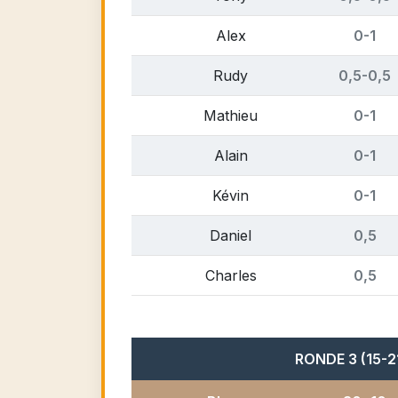
Alex
0-1
Rudy
0,5-0,5
Mathieu
0-1
Alain
0-1
Kévin
0-1
Daniel
0,5
Charles
0,5
RONDE 3 (15-21