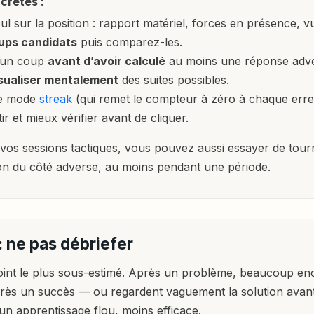
crètes :
l sur la position : rapport matériel, forces en présence, v
oups candidats
puis comparez-les.
cun coup
avant d’avoir calculé
au moins une réponse adve
sualiser mentalement
des suites possibles.
le mode
streak
(qui remet le compteur à zéro à chaque erre
ir et mieux vérifier avant de cliquer.
os sessions tactiques, vous pouvez aussi essayer de tourn
ion du côté adverse, au moins pendant une période.
 : ne pas débriefer
point le plus sous-estimé. Après un problème, beaucoup en
près un succès — ou regardent vaguement la solution avan
 un apprentissage flou, moins efficace.