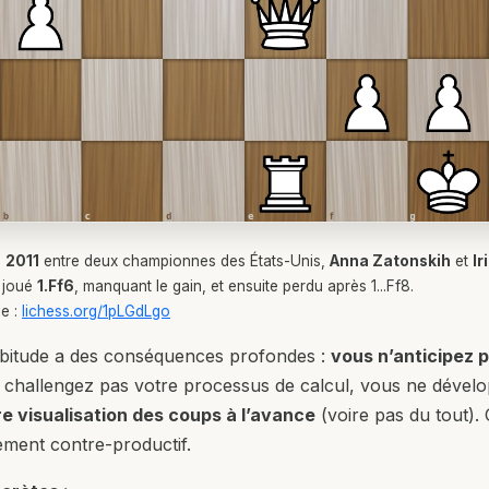
n
2011
entre deux championnes des États-Unis,
Anna Zatonskih
et
Ir
 joué
1.Ff6
, manquant le gain, et ensuite perdu après 1...Ff8.
ie :
lichess.org/1pLGdLgo
bitude a des conséquences profondes :
vous n’anticipez 
 challengez pas votre processus de calcul, vous ne dével
e visualisation des coups à l’avance
(voire pas du tout). C’
rement contre-productif.