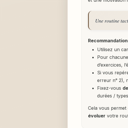
et une motivation i
Une routine tact
Recommandations
Utilisez un ca
Pour chacune
d’exercices, l
Si vous repér
erreur n° 2), 
Fixez-vous
de
durées / type
Cela vous permet 
évoluer
votre rout