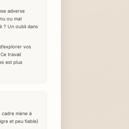
nse adverse
nnu ou mal
ié ? Un oubli dans
 d’explorer vos
Ce travail
es est plus
s cadre mène à
gre et peu fiable)