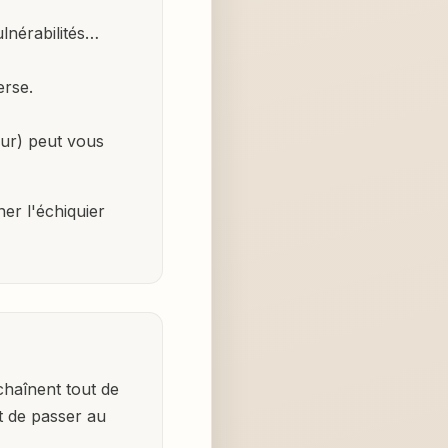
ulnérabilités…
rse.
ur) peut vous
er l'échiquier
chaînent tout de
t de passer au