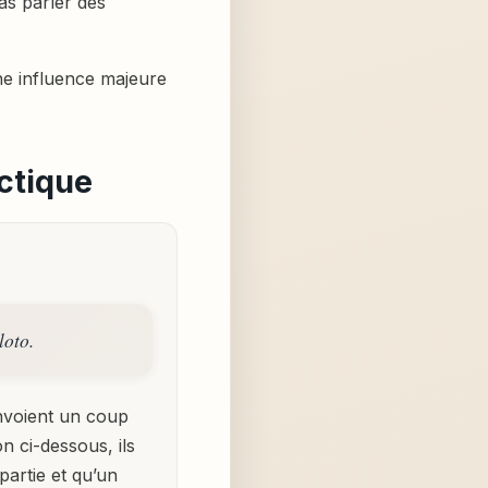
as parler des
e influence majeure
actique
loto.
nvoient un coup
n ci-dessous, ils
partie et qu’un