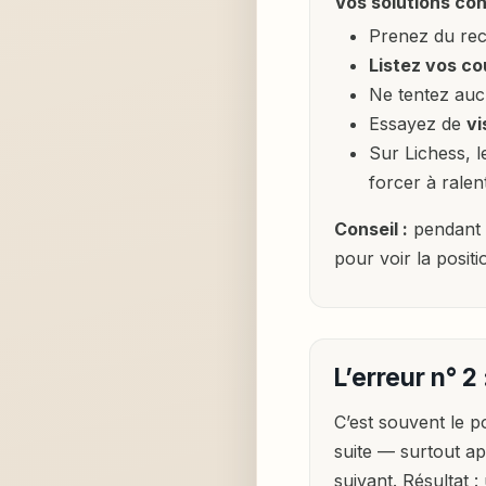
Vos solutions con
Prenez du recu
Listez vos c
Ne tentez au
Essayez de
vi
Sur Lichess, 
forcer à ralent
Conseil :
pendant v
pour voir la posit
L’erreur n° 2
C’est souvent le 
suite — surtout a
suivant. Résultat :