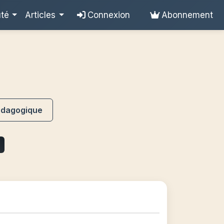
uté
Articles
Connexion
Abonnement
édagogique