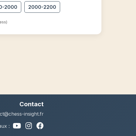
0-2000
2000-2200
ess)
Contact
ct@chess-insight.fr
aux :