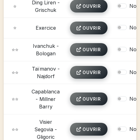
Ding Liren -
Non
⭐
OUVRIR
Grischuk
Non
⭐
Exercice
OUVRIR
Ivanchuk -
Non
⭐⭐
OUVRIR
Bologan
Taïmanov -
Non
⭐⭐
OUVRIR
Najdorf
Capablanca
Non
⭐⭐
- Millner
OUVRIR
Barry
Visier
Non
⭐⭐
Segovia -
OUVRIR
Gligoric