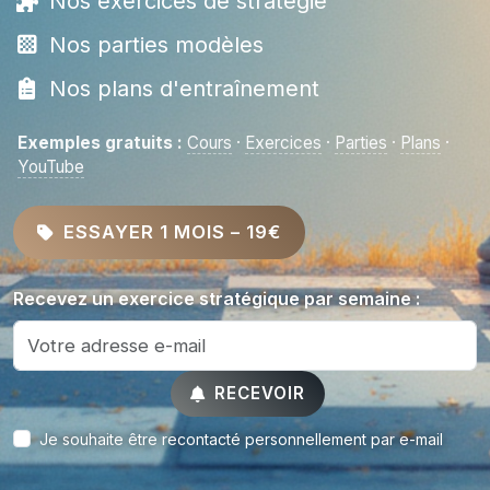
Nos exercices de stratégie
Nos parties modèles
Nos plans d'entraînement
Exemples gratuits :
Cours
·
Exercices
·
Parties
·
Plans
·
YouTube
ESSAYER 1 MOIS – 19€
Recevez un exercice stratégique par semaine :
RECEVOIR
Je souhaite être recontacté personnellement par e-mail