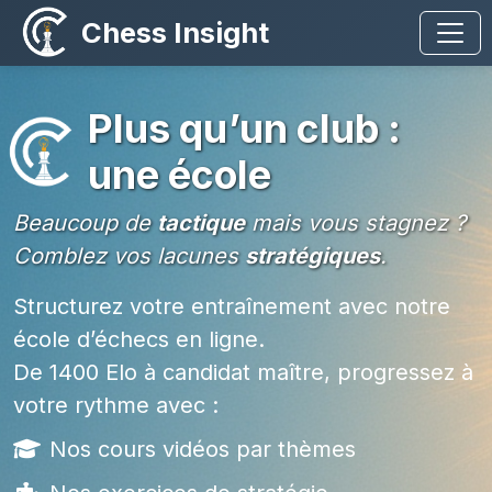
Chess Insight
Plus qu’un club :
une école
Beaucoup de
tactique
mais vous stagnez ?
Comblez vos lacunes
stratégiques
.
Structurez votre entraînement avec notre
école d’échecs en ligne.
De 1400 Elo à candidat maître, progressez à
votre rythme avec :
Nos cours vidéos par thèmes